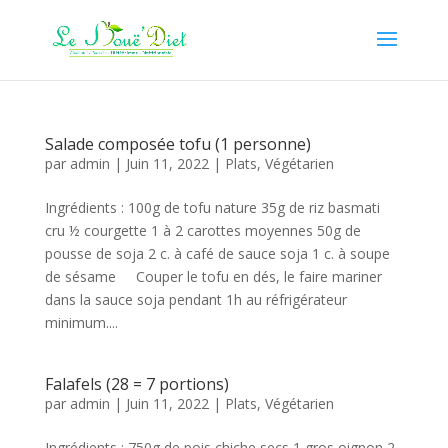
Salade composée tofu (1 personne)
par
admin
|
Juin 11, 2022
|
Plats
,
Végétarien
Ingrédients : 100g de tofu nature 35g de riz basmati
cru ½ courgette 1 à 2 carottes moyennes 50g de
pousse de soja 2 c. à café de sauce soja 1 c. à soupe
de sésame Couper le tofu en dés, le faire mariner
dans la sauce soja pendant 1h au réfrigérateur
minimum....
Falafels (28 = 7 portions)
par
admin
|
Juin 11, 2022
|
Plats
,
Végétarien
Ingrédients : 750g de pois chiche secs 1 gros oignon 2