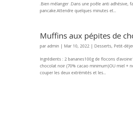
.Bien mélanger .Dans une poêle anti adhésive, fai
pancake.Attendre quelques minutes et...
Muffins aux pépites de cho
par
admin
|
Mar 10, 2022
|
Desserts
,
Petit-déj
Ingrédients : 2 bananes100g de flocons d’avoin
chocolat noir (70% cacao minimum)OU miel + noi
couper les deux extrémités et les...