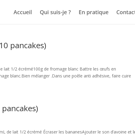
Accueil
Qui suis-je ?
En pratique
Contac
(10 pancakes)
e lait 1/2 écrémé100g de fromage blanc Battre les œufs en
romage blanc.Bien mélanger .Dans une poêle anti adhésive, faire cuire
0 pancakes)
L de lait 1/2 écrémé Écraser les bananesAjouter le son d’avoine et le