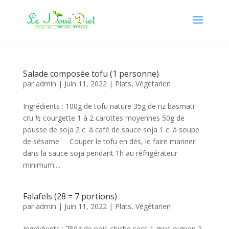
Salade composée tofu (1 personne)
par
admin
|
Juin 11, 2022
|
Plats
,
Végétarien
Ingrédients : 100g de tofu nature 35g de riz basmati
cru ½ courgette 1 à 2 carottes moyennes 50g de
pousse de soja 2 c. à café de sauce soja 1 c. à soupe
de sésame Couper le tofu en dés, le faire mariner
dans la sauce soja pendant 1h au réfrigérateur
minimum....
Falafels (28 = 7 portions)
par
admin
|
Juin 11, 2022
|
Plats
,
Végétarien
Ingrédients : 750g de pois chiche secs 1 gros oignon 2