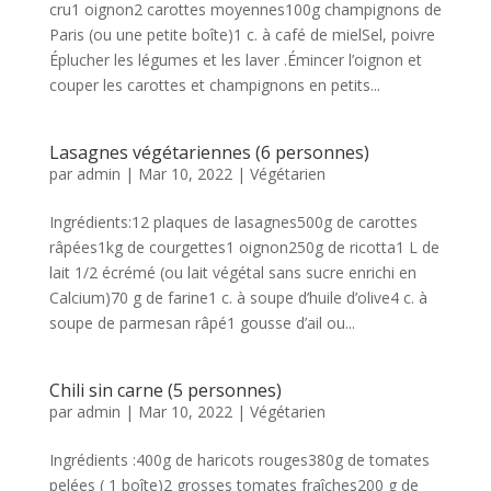
cru1 oignon2 carottes moyennes100g champignons de
Paris (ou une petite boîte)1 c. à café de mielSel, poivre
Éplucher les légumes et les laver .Émincer l’oignon et
couper les carottes et champignons en petits...
Lasagnes végétariennes (6 personnes)
par
admin
|
Mar 10, 2022
|
Végétarien
Ingrédients:12 plaques de lasagnes500g de carottes
râpées1kg de courgettes1 oignon250g de ricotta1 L de
lait 1/2 écrémé (ou lait végétal sans sucre enrichi en
Calcium)70 g de farine1 c. à soupe d’huile d’olive4 c. à
soupe de parmesan râpé1 gousse d’ail ou...
Chili sin carne (5 personnes)
par
admin
|
Mar 10, 2022
|
Végétarien
Ingrédients :400g de haricots rouges380g de tomates
pelées ( 1 boîte)2 grosses tomates fraîches200 g de