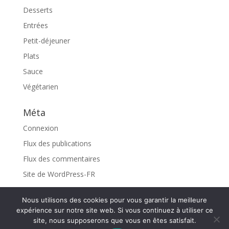
Desserts
Entrées
Petit-déjeuner
Plats
Sauce
Végétarien
Méta
Connexion
Flux des publications
Flux des commentaires
Site de WordPress-FR
Nous utilisons des cookies pour vous garantir la meilleure
expérience sur notre site web. Si vous continuez à utiliser ce
site, nous supposerons que vous en êtes satisfait.
Design de
Elegant Themes
| Propulsé par