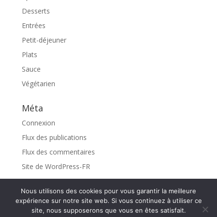
Desserts
Entrées
Petit-déjeuner
Plats
Sauce
Végétarien
Méta
Connexion
Flux des publications
Flux des commentaires
Site de WordPress-FR
Nous utilisons des cookies pour vous garantir la meilleure
expérience sur notre site web. Si vous continuez à utiliser ce
site, nous supposerons que vous en êtes satisfait.
Design de
Elegant Themes
| Propulsé par