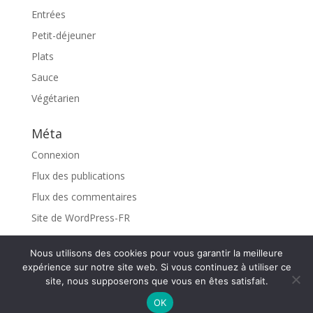
Entrées
Petit-déjeuner
Plats
Sauce
Végétarien
Méta
Connexion
Flux des publications
Flux des commentaires
Site de WordPress-FR
Nous utilisons des cookies pour vous garantir la meilleure
expérience sur notre site web. Si vous continuez à utiliser ce
site, nous supposerons que vous en êtes satisfait.
Design de
Elegant Themes
| Propulsé par
OK
WordPress