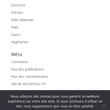
Desserts
Entrées
Petit-déjeuner
Plats
Sauce
Végétarien
Méta
Connexion
Flux des publications
Flux des commentaires
Site de WordPress-FR
Nous utilisons des cookies pour vous garantir la meilleure
expérience sur notre site web. Si vous continuez à utiliser ce
site, nous supposerons que vous en êtes satisfait.
Design de
Elegant Themes
| Propulsé par