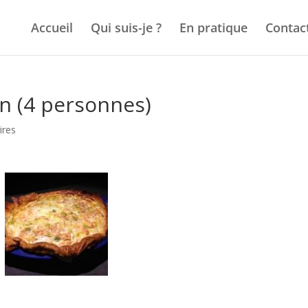
Accueil
Qui suis-je ?
En pratique
Contac
n (4 personnes)
ires