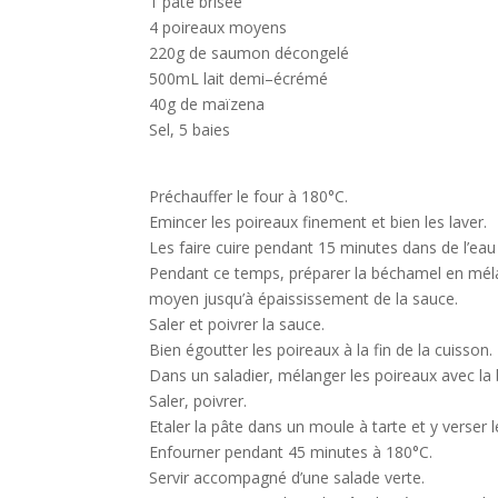
1 pâte brisée
4 poireaux moyens
220g de saumon
décongelé
500mL lait demi
–
écrémé
40g de maïzena
Sel, 5 baies
Préchauffer le four à 180°C.
Emincer les poireaux finement et bien les laver.
Les faire cuire pendant 15 minutes dans de l’eau 
Pendant ce temps, préparer la béchamel en mélan
moyen j
usqu’à épaississement de la sauce.
Saler et poivrer la sauce.
Bien égoutter les poireaux à la fin de la cuisson.
Dans un saladier, mélanger les poireaux avec l
Saler, poivrer.
Etaler la pâte dans un
moule à tarte et y verser 
Enfourner pendant 45
minutes à 180°C.
Servir accompagné
d’une salade verte.