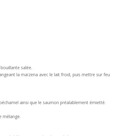
bouillante salée.
geant la maïzena avec le lait froid, puis mettre sur feu
a béchamel ainsi que le saumon préalablement émietté.
le mélange.